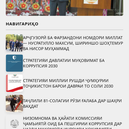
НАВИГАРИҲО
АРҶГУЗОРӢ БА ФАРЗАНДОНИ НОМДОРИ МИЛЛАТ
— НУСРАТУЛЛО МАХСУМ, ШИРИНШО ШОҲТЕМУР
ВА НИСОР МУҲАММАД
СТРАТЕГИЯИ ДАВЛАТИИ МУҚОВИМАТ БА
КОРРУПСИЯ 2030
СТРАТЕГИЯИ МИЛЛИИ РУШДИ ҶУМҲУРИИ
ТОҶИКИСТОН БАРОИ ДАВРАИ ТО СОЛИ 2030
ТАҶЛИЛИ 81-СОЛАГИИ РӮЗИ ҒАЛАБА ДАР ШАҲРИ
ВАҲДАТ
НИЗОМНОМА ВА ҲАЙАТИ КОМИССИЯИ
ҶАМЪИЯТӢ ОИД БА ПЕШГИРИИ КОРРУПСИЯ ДАР