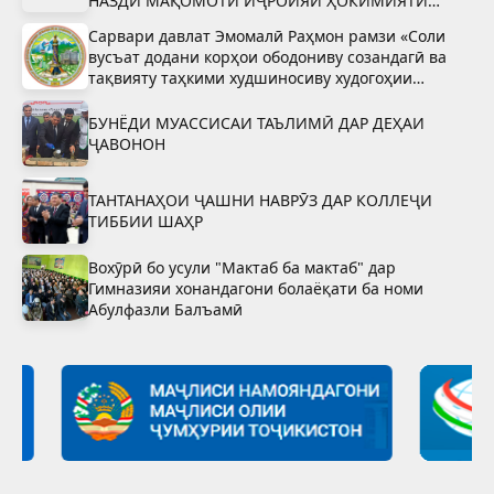
НАЗДИ МАҚОМОТИ ИҶРОИЯИ ҲОКИМИЯТИ
ДАВЛАТИИ ШАҲРИ ВАҲДАТ
Сарвари давлат Эмомалӣ Раҳмон рамзи «Соли
вусъат додани корҳои ободониву созандагӣ ва
тақвияту таҳкими худшиносиву худогоҳии
миллӣ»-ро тасдиқ намуданд
БУНЁДИ МУАССИСАИ ТАЪЛИМӢ ДАР ДЕҲАИ
ҶАВОНОН
ТАНТАНАҲОИ ҶАШНИ НАВРӮЗ ДАР КОЛЛЕҶИ
ТИББИИ ШАҲР
Вохӯрӣ бо усули "Мактаб ба мактаб" дар
Гимназияи хонандагони болаёқати ба номи
Абулфазли Балъамӣ