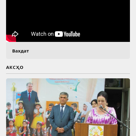
Вахдат
АКСҲО