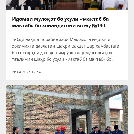
Идомаи мулоқот бо усули «мактаб ба
мактаб» бо хонандагони мтму №130
Тибқи нақша чорабиниҳои Мақомоти иҷроияи
ҳокимияти давлатии шаҳри Ваҳдат дар ҳамбастагӣ
бо сохторҳои дахлдор имрӯзҳо дар муассисаҳои
таълимии шаҳр бо усули «мактаб ба мактаб» бо
хонандагону омӯзгорон суҳбатҳо доир гардида
истодааст.
26.04.2025 12:54