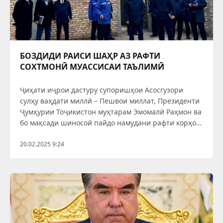
БОЗДИДИ РАИСИ ШАҲР АЗ РАФТИ
СОХТМОНӢ МУАССИСАИ ТАЪЛИМӢ
Ҷиҳати иҷрои дастуру супоришҳои Асосгузори
сулҳу ваҳдати миллӣ – Пешвои миллат, Президенти
Ҷумҳурии Тоҷикистон муҳтарам Эмомалӣ Раҳмон ва
бо мақсади шиносоӣ пайдо намудани рафти корҳои
сохтмонӣ, санаи 19-уми феврали соли равон раиси
шаҳри Ваҳдат Мирзо Исмоилзода бо рафти корҳои
20.02.2025 9:24
сохтмонии бинои