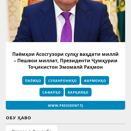
Паёмҳои Асосгузори сулҳу ваҳдати миллӣ
– Пешвои миллат, Президенти Ҷумҳурии
Тоҷикистон Эмомалӣ Раҳмон
ПАЁМҲО
СУХАНРОНИҲО
ФАРМОНҲО
САФАРҲО
БАРҚИЯҲО
WWW.PRESIDENT.TJ
ОБУ ҲАВО